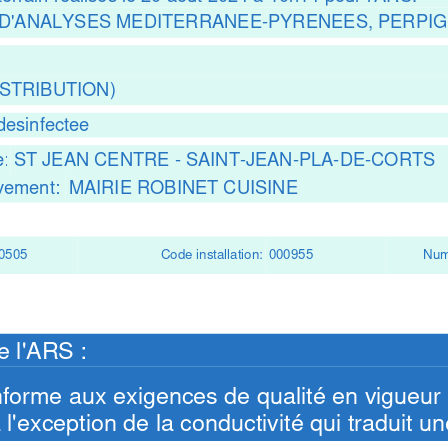
NTRE D'ANALYSES MEDITERRANEE-PYRENEES, PERPI
ISTRIBUTION)
desinfectee
e:
ST JEAN CENTRE - SAINT-JEAN-PLA-DE-CORTS
èvement:
MAIRIE ROBINET CUISINE
0505
Code installation:
000955
Num
e l'ARS :
nforme aux exigences de qualité en vigueur
exception de la conductivité qui traduit une