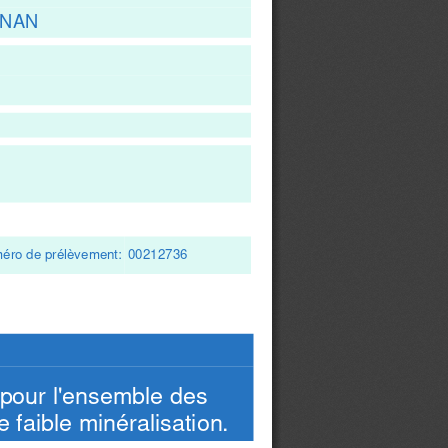
GNAN
éro de prélèvement:
00212736
 pour l'ensemble des
 faible minéralisation.