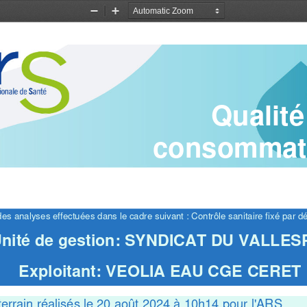
Zoom
Zoom
Out
In
Qualité
consommat
es analyses effectuées dans le cadre suivant : Contrôle sanitaire fixé par dé
nité de gestion: SYNDICAT DU VALLES
Exploitant: VEOLIA EAU CGE CERET
errain réalisés le 20 août 2024 à 10h14 pour l'ARS.