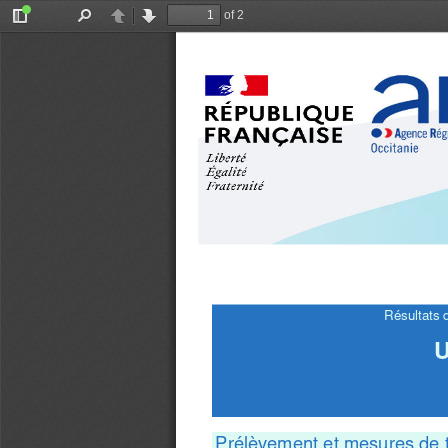
of 2
Toggle
Find
Previous
Next
Sidebar
Résultats d
U
Prélèvement et mesures de t