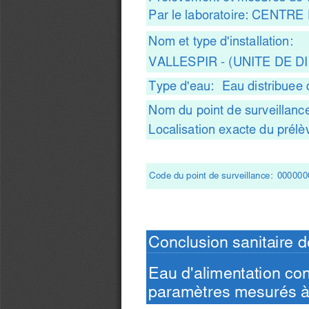
Par le laboratoire: CE
Nom et type d'installation:
VALLESPIR - (UNITE DE D
Type d'eau:
Eau distribuee 
Nom du point de surveillanc
Localisation exacte du prél
Code du point de surveillance:
000000
Conclusion sanitaire d
Eau d'alimentation co
paramètres mesurés à l'