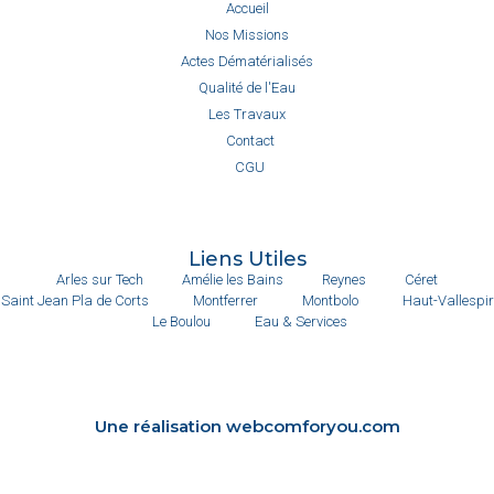
Accueil
Nos Missions
Actes Dématérialisés
Qualité de l'Eau
Les Travaux
Contact
CGU
Liens Utiles
Arles sur Tech
Amélie les Bains
Reynes
Céret
Saint Jean Pla de Corts
Montferrer
Montbolo
Haut-Vallespir
Le Boulou
Eau & Services
Une réalisation webcomforyou.com