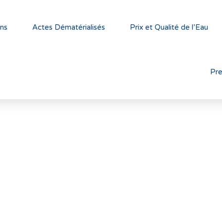
ns
Actes Dématérialisés
Prix et Qualité de l’Eau
Pr
L
e
s
a
v
a
u
x
r
T
T
s
r
e