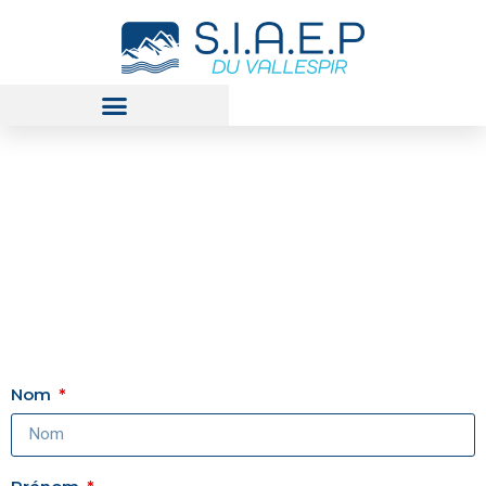
C
o
n
t
a
c
t
e
z
-
n
o
u
s
Nom