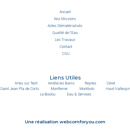
Accueil
Nos Missions
Actes Dématérialisés
Qualité de l'Eau
Les Travaux
Contact
CGU
Liens Utiles
Arles sur Tech
Amélie les Bains
Reynes
Céret
Saint Jean Pla de Corts
Montferrer
Montbolo
Haut-Vallespir
Le Boulou
Eau & Services
Une réalisation webcomforyou.com