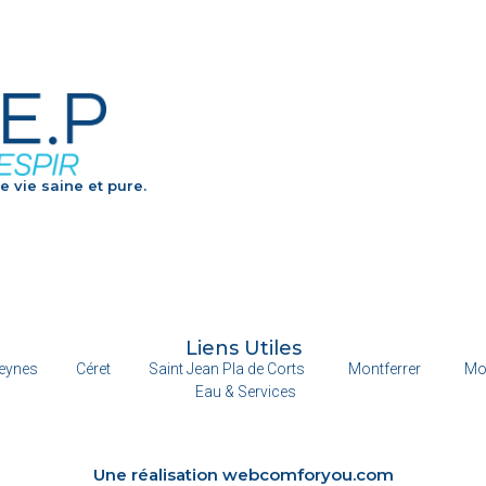
e vie saine et pure.
Liens Utiles
eynes
Céret
Saint Jean Pla de Corts
Montferrer
Mo
Eau & Services
Une réalisation webcomforyou.com