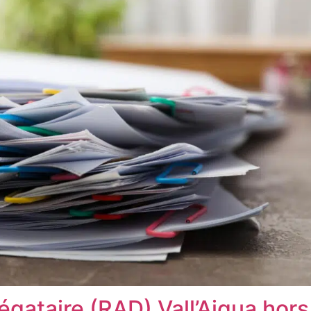
égataire (RAD) Vall’Aigua hor