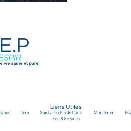
e vie saine et pure.
Liens Utiles
eynes
Céret
Saint Jean Pla de Corts
Montferrer
Mo
Eau & Services