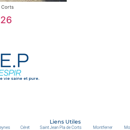
e Corts
026
e vie saine et pure.
Liens Utiles
eynes
Céret
Saint Jean Pla de Corts
Montferrer
Mo