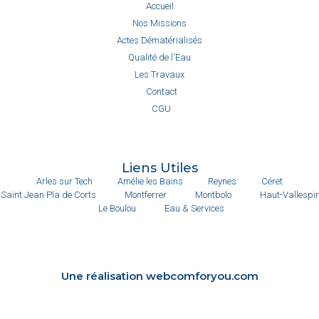
Accueil
Nos Missions
Actes Dématérialisés
Qualité de l'Eau
Les Travaux
Contact
CGU
Liens Utiles
Arles sur Tech
Amélie les Bains
Reynes
Céret
Saint Jean Pla de Corts
Montferrer
Montbolo
Haut-Vallespir
Le Boulou
Eau & Services
Une réalisation webcomforyou.com