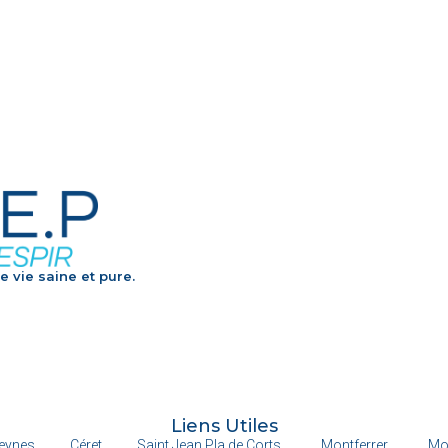
e vie saine et pure.
Liens Utiles
eynes
Céret
Saint Jean Pla de Corts
Montferrer
Mo