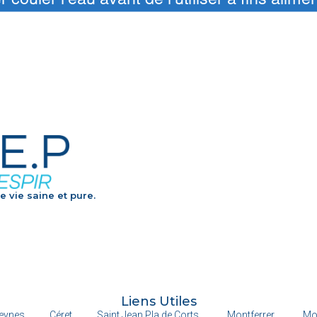
e vie saine et pure.
Liens Utiles
eynes
Céret
Saint Jean Pla de Corts
Montferrer
Mo