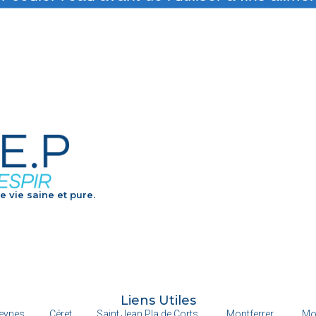
e vie saine et pure.
Liens Utiles
eynes
Céret
Saint Jean Pla de Corts
Montferrer
Mo