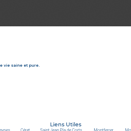
e vie saine et pure.
Liens Utiles
eynes
Céret
Saint Jean Pla de Corts
Montferrer
Mo