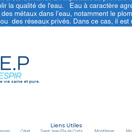
e vie saine et pure.
Liens Utiles
eynes
Céret
Saint Jean Pla de Corts
Montferrer
Mo