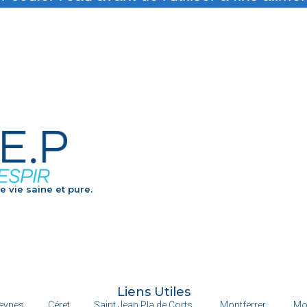
e vie saine et pure.
Liens Utiles
eynes
Céret
Saint Jean Pla de Corts
Montferrer
Mo