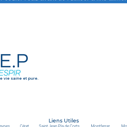
e vie saine et pure.
Liens Utiles
eynes
Céret
Saint Jean Pla de Corts
Montferrer
Mo