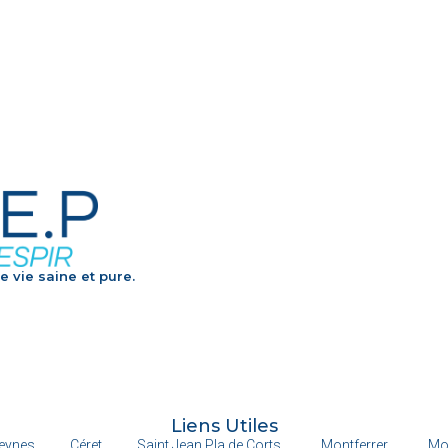
e vie saine et pure.
Liens Utiles
eynes
Céret
Saint Jean Pla de Corts
Montferrer
Mo