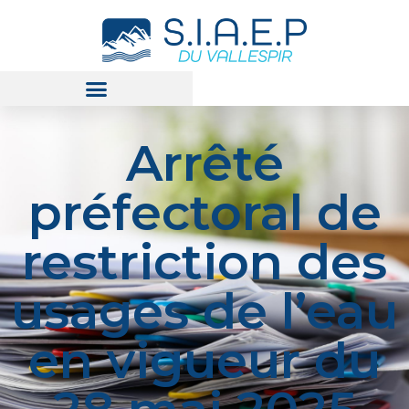
Arrêté
préfectoral de
restriction des
usages de l’eau
en vigueur du