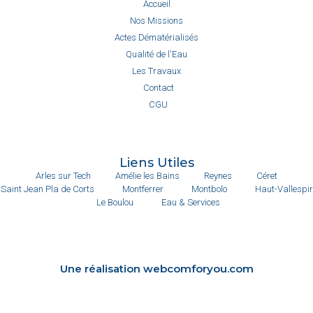
Accueil
Nos Missions
Actes Dématérialisés
Qualité de l'Eau
Les Travaux
Contact
CGU
Liens Utiles
Arles sur Tech
Amélie les Bains
Reynes
Céret
Saint Jean Pla de Corts
Montferrer
Montbolo
Haut-Vallespir
Le Boulou
Eau & Services
Une réalisation webcomforyou.com