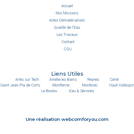
Accueil
Nos Missions
Actes Dématérialisés
Qualité de l'Eau
Les Travaux
Contact
CGU
Liens Utiles
Arles sur Tech
Amélie les Bains
Reynes
Céret
Saint Jean Pla de Corts
Montferrer
Montbolo
Haut-Vallespir
Le Boulou
Eau & Services
Une réalisation webcomforyou.com