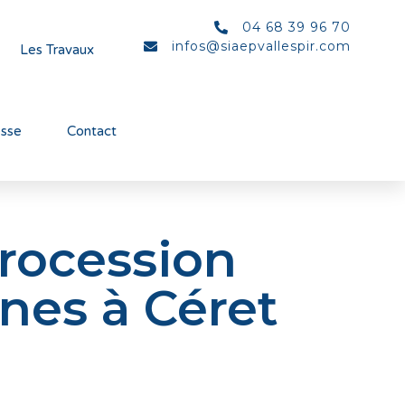
04 68 39 96 70
infos@siaepvallespir.com
Les Travaux
esse
Contact
trocession
nes à Céret