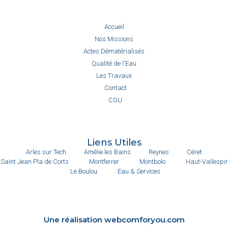
Accueil
Nos Missions
Actes Dématérialisés
Qualité de l'Eau
Les Travaux
Contact
CGU
Liens Utiles
Arles sur Tech
Amélie les Bains
Reynes
Céret
Saint Jean Pla de Corts
Montferrer
Montbolo
Haut-Vallespir
Le Boulou
Eau & Services
Une réalisation webcomforyou.com