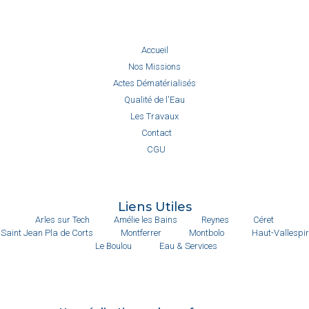
Accueil
Nos Missions
Actes Dématérialisés
Qualité de l'Eau
Les Travaux
Contact
CGU
Liens Utiles
Arles sur Tech
Amélie les Bains
Reynes
Céret
Saint Jean Pla de Corts
Montferrer
Montbolo
Haut-Vallespir
Le Boulou
Eau & Services