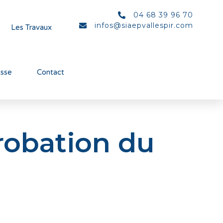
04 68 39 96 70
infos@siaepvallespir.com
Les Travaux
esse
Contact
robation du