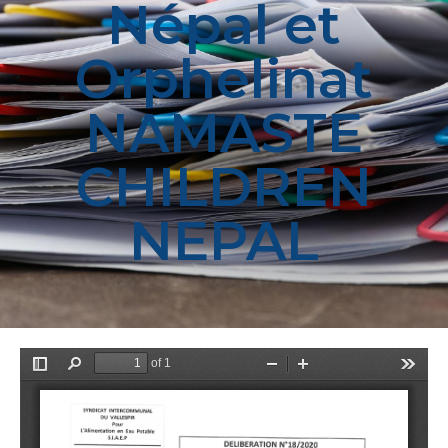
Népal et
Orphelinat
NAMASTE
CHILDREN
NEPAL