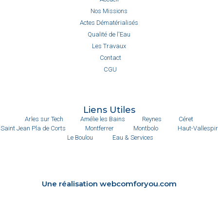
Nos Missions
Actes Dématérialisés
Qualité de l'Eau
Les Travaux
Contact
CGU
Liens Utiles
Arles sur Tech
Amélie les Bains
Reynes
Céret
Saint Jean Pla de Corts
Montferrer
Montbolo
Haut-Vallespir
Le Boulou
Eau & Services
Une réalisation webcomforyou.com