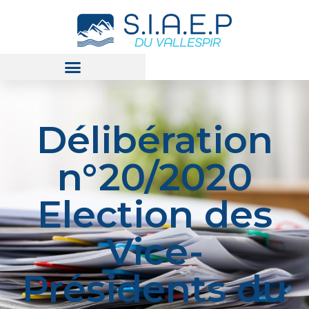
Délibération
n°20/2020
Election des
Vice-
Présidents du