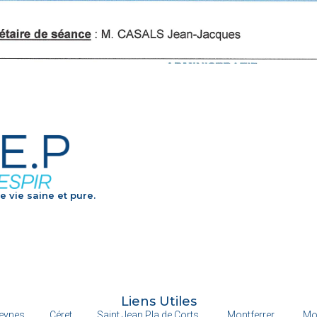
e vie saine et pure.
Liens Utiles
eynes
Céret
Saint Jean Pla de Corts
Montferrer
Mo