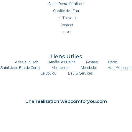
Actes Dématérialisés
Qualité de l'Eau
Les Travaux
Contact
CGU
Liens Utiles
Arles sur Tech
Amélie les Bains
Reynes
Céret
Saint Jean Pla de Corts
Montferrer
Montbolo
Haut-Vallespir
Le Boulou
Eau & Services
Une réalisation webcomforyou.com