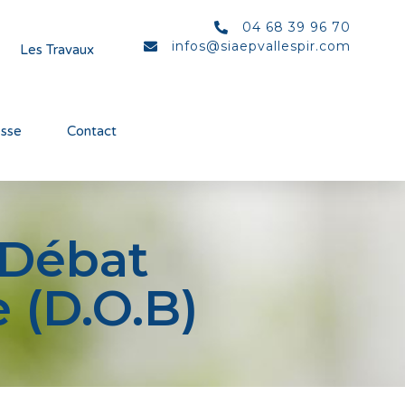
04 68 39 96 70
infos@siaepvallespir.com
Les Travaux
esse
Contact
 Débat
 (D.O.B)