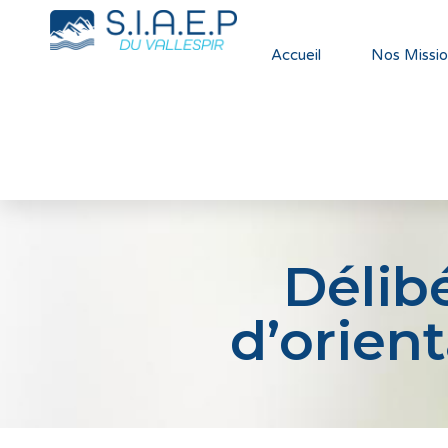
Accueil
Nos Missio
Délib
d’orien