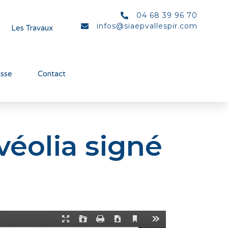
04 68 39 96 70
infos@siaepvallespir.com
Les Travaux
esse
Contact
véolia signé