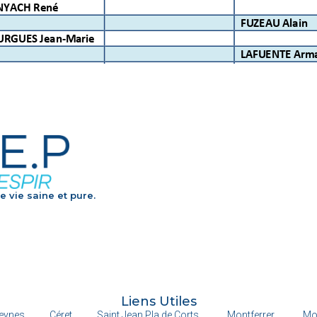
e vie saine et pure.
Liens Utiles
eynes
Céret
Saint Jean Pla de Corts
Montferrer
Mo