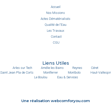
Accueil
Nos Missions
Actes Dématérialisés
Qualité de l'Eau
Les Travaux
Contact
CGU
Liens Utiles
Arles sur Tech
Amélie les Bains
Reynes
Céret
Saint Jean Pla de Corts
Montferrer
Montbolo
Haut-Vallespir
Le Boulou
Eau & Services
Une réalisation webcomforyou.com