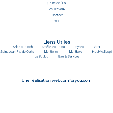
Qualité de l'Eau
Les Travaux
Contact
CGU
Liens Utiles
Arles sur Tech
Amélie les Bains
Reynes
Céret
Saint Jean Pla de Corts
Montferrer
Montbolo
Haut-Vallespir
Le Boulou
Eau & Services
Une réalisation webcomforyou.com