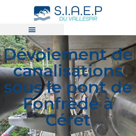
Dévoiement de
canalisations
sous le pont de
Fonfrède à
Céret