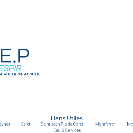
e vie saine et pure.
Liens Utiles
eynes
Céret
Saint Jean Pla de Corts
Montferrer
Mo
Eau & Services