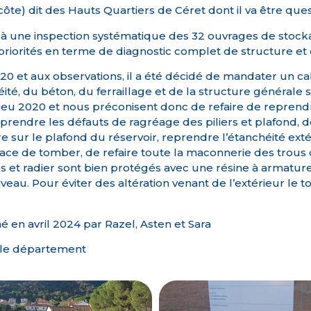
ôte) dit des Hauts Quartiers de Céret dont il va être quest
 à une inspection systématique des 32 ouvrages de stocka
 priorités en terme de diagnostic complet de structure et
20 et aux observations, il a été décidé de mandater un cabi
té, du béton, du ferraillage et de la structure générale su
eu 2020 et nous préconisent donc de refaire de reprendre 
prendre les défauts de ragréage des piliers et plafond, d
re sur le plafond du réservoir, reprendre l’étanchéité exté
nace de tomber, de refaire toute la maconnerie des trou
iles et radier sont bien protégés avec une résine à armature
eau. Pour éviter des altération venant de l’extérieur le to
n avril 2024 par Razel, Asten et Sara
r le département