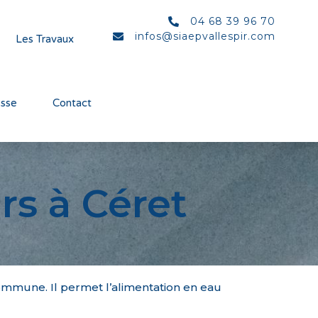
04 68 39 96 70
infos@siaepvallespir.com
Les Travaux
esse
Contact
rs à Céret
commune. Il permet l’alimentation en eau