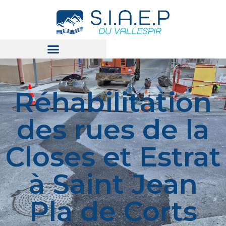
Réhabilitation
des rues de la
Closes et Estrat
à Saint Jean
Pla de Corts