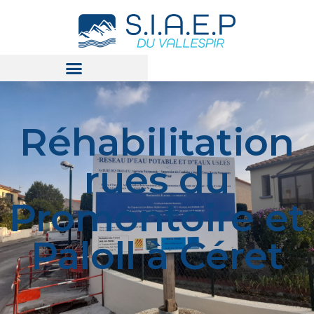
Réhabilitation
rues du
Promontoire et
Paloll à Céret