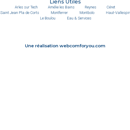
Liens Utiles
Arles sur Tech
Amélie les Bains
Reynes
Céret
Saint Jean Pla de Corts
Montferrer
Montbolo
Haut-Vallespir
Le Boulou
Eau & Services
Une réalisation webcomforyou.com