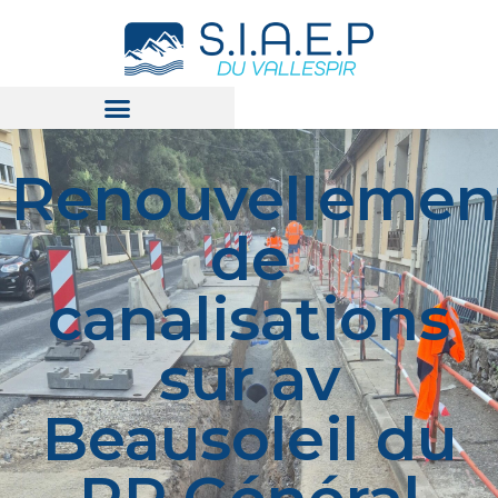
Renouvellemen
de
canalisations
sur av
Beausoleil du