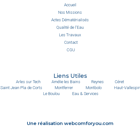
Accueil
Nos Missions
Actes Dématérialisés
Qualité de l'Eau
Les Travaux
Contact
CGU
Liens Utiles
Arles sur Tech
Amélie les Bains
Reynes
Céret
Saint Jean Pla de Corts
Montferrer
Montbolo
Haut-Vallespir
Le Boulou
Eau & Services
Une réalisation webcomforyou.com