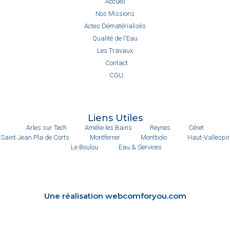
Accueil
Nos Missions
Actes Dématérialisés
Qualité de l'Eau
Les Travaux
Contact
CGU
Liens Utiles
Arles sur Tech
Amélie les Bains
Reynes
Céret
Saint Jean Pla de Corts
Montferrer
Montbolo
Haut-Vallespir
Le Boulou
Eau & Services
Une réalisation webcomforyou.com