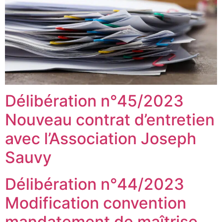
Délibération n°45/2023
Nouveau contrat d’entretien
avec l’Association Joseph
Sauvy
Délibération n°44/2023
Modification convention
mandatement de maîtrise