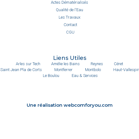
Actes Dématérialisés
Qualité de l'Eau
Les Travaux
Contact
CGU
Liens Utiles
Arles sur Tech
Amélie les Bains
Reynes
Céret
Saint Jean Pla de Corts
Montferrer
Montbolo
Haut-Vallespir
Le Boulou
Eau & Services
Une réalisation webcomforyou.com